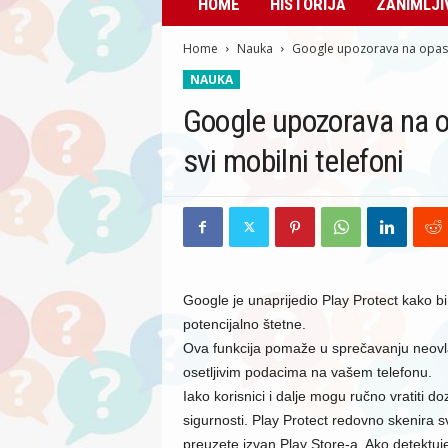
HOME
HISTORIJA
ZANIMLJI
Home
Nauka
Google upozorava na opasne
NAUKA
Google upozorava na o
svi mobilni telefoni
Google je unaprijedio Play Protect kako b
potencijalno štetne.
Ova funkcija pomaže u sprečavanju neovla
osetljivim podacima na vašem telefonu.
Iako korisnici i dalje mogu ručno vratiti 
sigurnosti. Play Protect redovno skenira s
preuzete izvan Play Store-a. Ako detektuje 