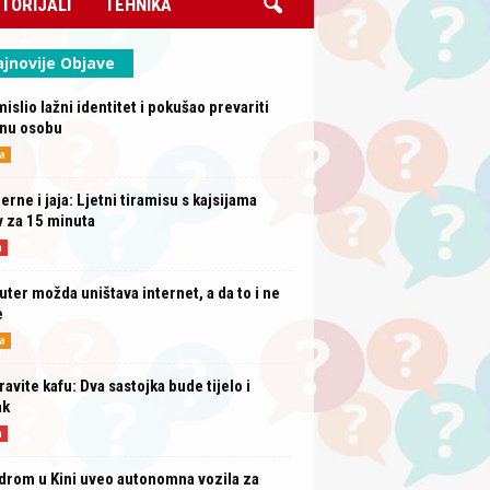
TORIJALI
TEHNIKA
jnovije Objave
mislio lažni identitet i pokušao prevariti
rnu osobu
a
erne i jaja: Ljetni tiramisu s kajsijama
 za 15 minuta
a
uter možda uništava internet, a da to i ne
e
a
avite kafu: Dva sastojka bude tijelo i
ak
a
drom u Kini uveo autonomna vozila za