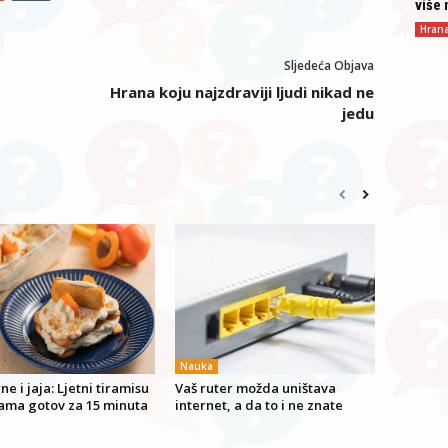
više 
Hran
Sljedeća Objava
Hrana koju najzdraviji ljudi nikad ne
jedu
Nauka
ne i jaja: Ljetni tiramisu
Vaš ruter možda uništava
jama gotov za 15 minuta
internet, a da to i ne znate