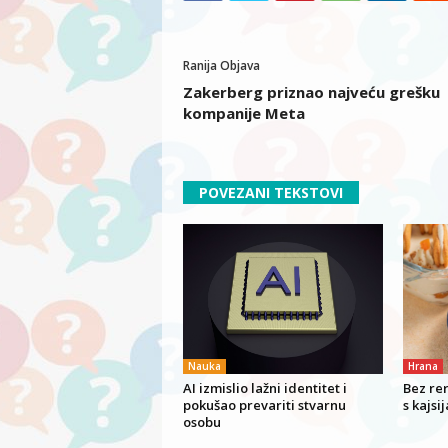
Ranija Objava
Zakerberg priznao najveću grešku
kompanije Meta
POVEZANI TEKSTOVI
Nauka
Hrana
AI izmislio lažni identitet i
Bez rer
pokušao prevariti stvarnu
s kajsi
osobu