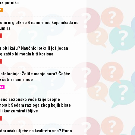
oz putnika
a
ohirurg otkrio 4 namirnice koje nikada ne
umira
a
e piti kafu? Naučnici otkrili još jedan
g zašto bi mogla biti korisna
a
tologinja: Želite manje bora? Češće
e četiri namirnice
ta
eno sezonsko voće krije brojne
osti: Sedam razloga zbog kojih biste
li konzumirati šljive
a
doručak utječe na kvalitetu sna? Puno