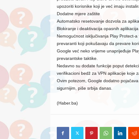
upozoriti korisnike koji je već imaju instali
Dodatne mjere zaštite
Automatsko resetovanje dozvola za aplika
Blokiranje i deaktivacija opasnih aplikacija
Nemogućnost isključivanja Play Protect-a to
prevaranti koji pokušavaju da prevare koris
Google već neko vrijeme unaprijeđuje Play 
prevarantske taktike.
Nedavno su dodate funkcije poput detekcij
verifikacioni bedž za VPN aplikacije koje
Ovim potezom, Google dodatno pojačava zašt
sigurnijim, piše srbija danas.
(Haber.ba)