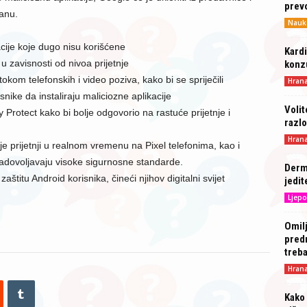
prev
ranu.
Nauk
cije koje dugo nisu korišćene
Kardi
 u zavisnosti od nivoa prijetnje
konz
kom telefonskih i video poziva, kako bi se spriječili
Hran
nike da instaliraju maliciozne aplikacije
Volit
Protect kako bi bolje odgovorio na rastuće prijetnje i
razlo
Hran
e prijetnji u realnom vremenu na Pixel telefonima, kao i
 zadovoljavaju visoke sigurnosne standarde.
Derma
itu Android korisnika, čineći njihov digitalni svijet
jedit
Ljepo
Omilj
predn
treba
Hran
Kako 