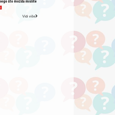
nego što možda mislite
a
Vidi više