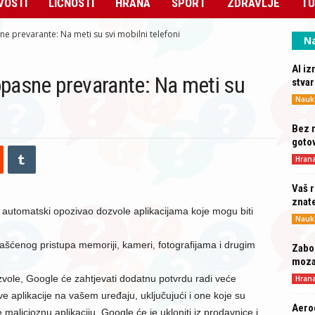
VOSTI
LIČNOSTI
HRANA
SPORT
ZDRAVLJE
TU
 prevarante: Na meti su svi mobilni telefoni
Na
AI iz
pasne prevarante: Na meti su
stva
Nauk
Bez r
gotov
Hran
Vaš r
znat
i automatski opozivao dozvole aplikacijama koje mogu biti
Nauk
šćenog pristupa memoriji, kameri, fotografijama i drugim
Zabor
moz
dozvole, Google će zahtjevati dodatnu potvrdu radi veće
Hran
ve aplikacije na vašem uređaju, uključujući i one koje su
Aero
malicioznu aplikaciju, Google će je ukloniti iz prodavnice i