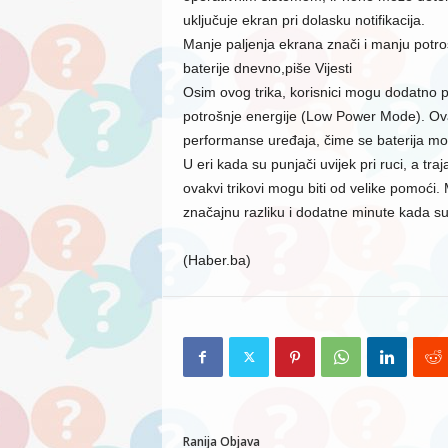
uključuje ekran pri dolasku notifikacija.
Manje paljenja ekrana znači i manju potroš
baterije dnevno,piše Vijesti
Osim ovog trika, korisnici mogu dodatno pr
potrošnje energije (Low Power Mode). Ova 
performanse uređaja, čime se baterija može
U eri kada su punjači uvijek pri ruci, a tr
ovakvi trikovi mogu biti od velike pomoći
značajnu razliku i dodatne minute kada su
(Haber.ba)
Ranija Objava