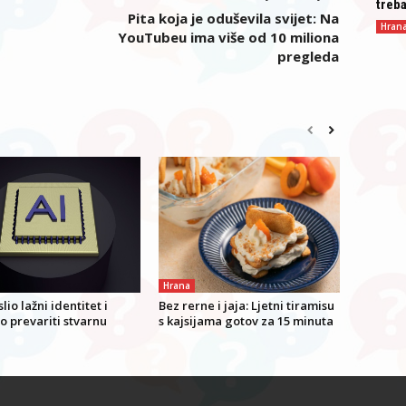
treba
Pita koja je oduševila svijet: Na
Hran
YouTubeu ima više od 10 miliona
pregleda
Hrana
lio lažni identitet i
Bez rerne i jaja: Ljetni tiramisu
o prevariti stvarnu
s kajsijama gotov za 15 minuta