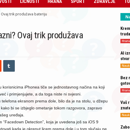
VOSTI
LIČNOSTI
HRANA
SPORT
ZDRAVLJE
TU
Ovaj trik produžava bateriju
Na
Krema
zni? Ovaj trik produžava
truda
Hran
AI iz
stva
Nauk
Bez r
gotov
đu korisnicima iPhonea tiče se jednostavnog načina na koji
Hran
eć i primjenjujete, a da toga niste ni svjesni.
 telefona ekranom prema dole, bilo da je na stolu, u džepu
Vaš r
znat
sti kako bi se izbjeglo ometanje tokom razgovora, zapravo
vašeg uređaja.
Nauk
om “Facedown Detection”, koja je uvedena još sa iOS 9
Zabor
ovati kada je okrenut licem prema dole i u tom slučaju ne