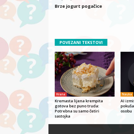
Brze jogurt pogačice
POVEZANI TEKSTOVI
Hrana
Nauka
Kremasta lijena krempita
AI izmis
gotova bez puno truda:
pokuša
Potrebna su samo četiri
osobu
sastojka