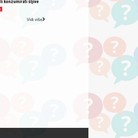
li konzumirati šljive
a
Vidi više