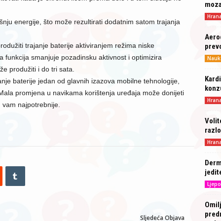
moz
Hran
nju energije, što može rezultirati dodatnim satom trajanja
Aero
odužiti trajanje baterije aktiviranjem režima niske
prev
funkcija smanjuje pozadinsku aktivnost i optimizira
Nauk
 produžiti i do tri sata.
Kardi
ajanje baterije jedan od glavnih izazova mobilne tehnologije,
konz
. Mala promjena u navikama korištenja uređaja može donijeti
Hran
 vam najpotrebnije.
Volit
razlo
Hran
Derma
jedit
Ljepo
Omilj
predn
Sljedeća Objava