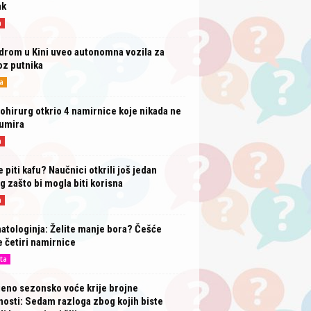
ak
a
drom u Kini uveo autonomna vozila za
oz putnika
a
ohirurg otkrio 4 namirnice koje nikada ne
umira
a
e piti kafu? Naučnici otkrili još jedan
g zašto bi mogla biti korisna
a
tologinja: Želite manje bora? Češće
e četiri namirnice
ta
eno sezonsko voće krije brojne
osti: Sedam razloga zbog kojih biste