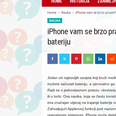
HOME
HISTORIJA
ZANIMLJI
Home
Nauka
iPhone vam se brzo prazni? 
NAUKA
iPhone vam se brzo pra
bateriju
Jedan od najnovijih savjeta koji kruži me
možete sačuvati bateriju, a vjerovatno ga v
Radi se o jednostavnom potezu: okretanju
ili u torbi. Ova navika, koja se često kori
ima značajan utjecaj na trajanje baterije 
Zahvaljujući Appleovoj funkciji pod naziv
operativnim sistemom, iPhone može detekt