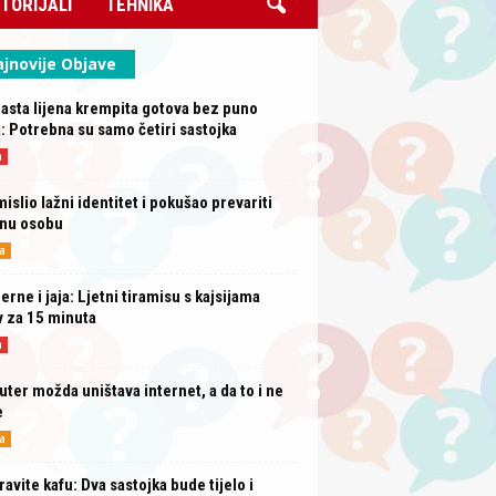
TORIJALI
TEHNIKA
jnovije Objave
sta lijena krempita gotova bez puno
: Potrebna su samo četiri sastojka
a
mislio lažni identitet i pokušao prevariti
rnu osobu
a
erne i jaja: Ljetni tiramisu s kajsijama
 za 15 minuta
a
uter možda uništava internet, a da to i ne
e
a
avite kafu: Dva sastojka bude tijelo i