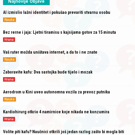
Najnovije Objave
AI izmislio lažni identitet i pokušao prevariti stvarnu osobu
Nauka
Bez rerne i jaja: Ljetni tiramisu s kajsijama gotov za 15 minuta
Hrana
Vaš ruter možda uništava internet, a da to i ne znate
Nauka
Zaboravite kafu: Dva sastojka bude tijelo i mozak
Hrana
Aerodrom u Kini uveo autonomna vozila za prevoz putnika
Nauka
Kardiohirurg otkrio 4 namirnice koje nikada ne konzumira
Hrana
Volite piti kafu? Naučnici otkrili još jedan razlog zašto bi mogla biti