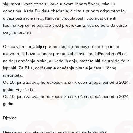
sigurnost i konzistenciju, kako u svom ličnom životu, tako i u
odnosima. Kada Bik daje obećanje, čini to s punom odgovornošću
o važnosti svoje riječi. Njihova tvrdoglavost i upornost čine ih
ljudima koji se ne povlače pred preprekama, već se bore da održe
svoja obećanja.
Oni su vjerni prijatelji i partneri koji cijene povjerenje koje im je
ukazano. Njihova sklonost prema stabilnosti i praktičnosti znači da
ne daju obećanja olako, ali kada ih daju, možete biti sigurni da će ih
ispuniti. Za Bika, održavanje obećanja pitanje je časti i ličnog
integriteta.
Od 10. juna za ovaj horoskopski znak kreće najljepši period u 2024.
godini Prije 1 dan
Od 10. juna za ovaj horoskopski znak kreće najljepši period u 2024.
godini
Djevica
Djevice su poznate po svojoj analitičnosti, pedantnosti i