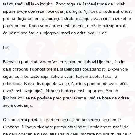
teško steći, ali lako izgubiti. Zbog toga se Jarčevi trude da uvijek
ispune svoje obaveze i očekivanja drugih. Njihova prirodna sklonost
prema dugoročnom planiranju i strukturisanju života čini ih izuzetno
pouzdanima. Kada vam Jarac nešto obeća, možete biti sigurni da
će učiniti sve što je u njegovoj moći da održi svoju riječ.
Bik
Bikovi su pod vladavinom Venere, planete ljubavi i ljepote, što im
daje prirodnu sklonost prema stabilnosti i pouzdanosti. Bikovi vole
sigurnost i konzistenciju, kako u svom ličnom životu, tako i u
odnosima. Kada Bik daje obećanje, čini to s punom odgovornošću
o važnosti svoje riječi. Njihova tvrdoglavost i upornost čine ih
ljudima koji se ne povlače pred preprekama, već se bore da održe
svoja obećanja.
Oni su vjerni prijatelji i partneri koji cijene povjerenje koje im je
ukazano. Njihova sklonost prema stabilnosti i praktičnosti znači da
ne daju obećanja olako, ali kada ih daju, možete biti sigurni da će ih