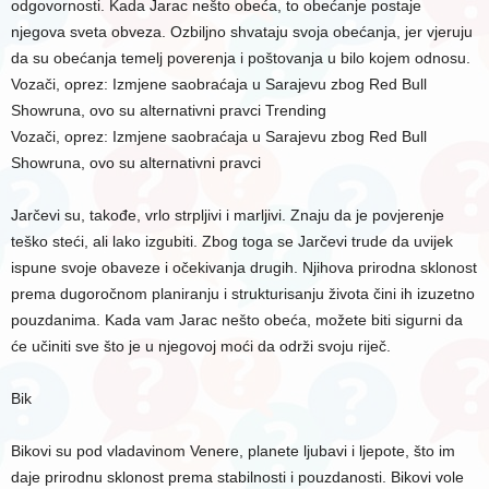
odgovornosti. Kada Jarac nešto obeća, to obećanje postaje
njegova sveta obveza. Ozbiljno shvataju svoja obećanja, jer vjeruju
da su obećanja temelj poverenja i poštovanja u bilo kojem odnosu.
Vozači, oprez: Izmjene saobraćaja u Sarajevu zbog Red Bull
Showruna, ovo su alternativni pravci Trending
Vozači, oprez: Izmjene saobraćaja u Sarajevu zbog Red Bull
Showruna, ovo su alternativni pravci
Jarčevi su, takođe, vrlo strpljivi i marljivi. Znaju da je povjerenje
teško steći, ali lako izgubiti. Zbog toga se Jarčevi trude da uvijek
ispune svoje obaveze i očekivanja drugih. Njihova prirodna sklonost
prema dugoročnom planiranju i strukturisanju života čini ih izuzetno
pouzdanima. Kada vam Jarac nešto obeća, možete biti sigurni da
će učiniti sve što je u njegovoj moći da održi svoju riječ.
Bik
Bikovi su pod vladavinom Venere, planete ljubavi i ljepote, što im
daje prirodnu sklonost prema stabilnosti i pouzdanosti. Bikovi vole