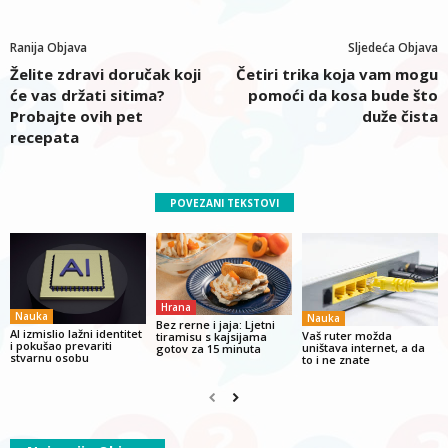
Ranija Objava
Sljedeća Objava
Želite zdravi doručak koji
Četiri trika koja vam mogu
će vas držati sitima?
pomoći da kosa bude što
Probajte ovih pet
duže čista
recepata
POVEZANI TEKSTOVI
Hrana
Nauka
Nauka
Bez rerne i jaja: Ljetni
AI izmislio lažni identitet
Vaš ruter možda
tiramisu s kajsijama
i pokušao prevariti
uništava internet, a da
gotov za 15 minuta
stvarnu osobu
to i ne znate