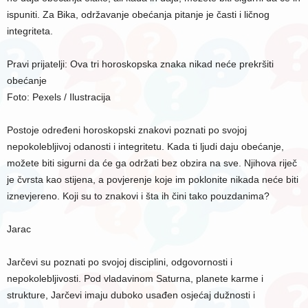
ispuniti. Za Bika, održavanje obećanja pitanje je časti i ličnog
integriteta.
Pravi prijatelji: Ova tri horoskopska znaka nikad neće prekršiti
obećanje
Foto: Pexels / Ilustracija
Postoje određeni horoskopski znakovi poznati po svojoj
nepokolebljivoj odanosti i integritetu. Kada ti ljudi daju obećanje,
možete biti sigurni da će ga održati bez obzira na sve. Njihova riječ
je čvrsta kao stijena, a povjerenje koje im poklonite nikada neće biti
iznevjereno. Koji su to znakovi i šta ih čini tako pouzdanima?
Jarac
Jarčevi su poznati po svojoj disciplini, odgovornosti i
nepokolebljivosti. Pod vladavinom Saturna, planete karme i
strukture, Jarčevi imaju duboko usađen osjećaj dužnosti i