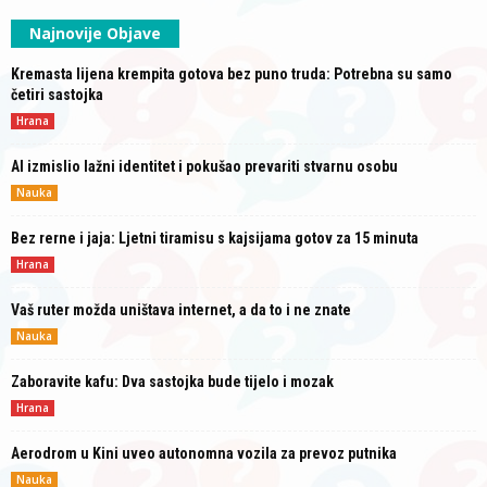
Najnovije Objave
Kremasta lijena krempita gotova bez puno truda: Potrebna su samo
četiri sastojka
Hrana
AI izmislio lažni identitet i pokušao prevariti stvarnu osobu
Nauka
Bez rerne i jaja: Ljetni tiramisu s kajsijama gotov za 15 minuta
Hrana
Vaš ruter možda uništava internet, a da to i ne znate
Nauka
Zaboravite kafu: Dva sastojka bude tijelo i mozak
Hrana
Aerodrom u Kini uveo autonomna vozila za prevoz putnika
Nauka