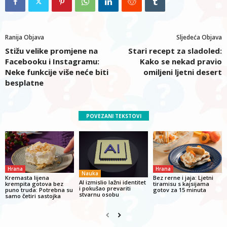
Ranija Objava
Sljedeća Objava
Stižu velike promjene na
Stari recept za sladoled:
Facebooku i Instagramu:
Kako se nekad pravio
Neke funkcije više neće biti
omiljeni ljetni desert
besplatne
POVEZANI TEKSTOVI
Hrana
Hrana
Nauka
Kremasta lijena
Bez rerne i jaja: Ljetni
AI izmislio lažni identitet
krempita gotova bez
tiramisu s kajsijama
i pokušao prevariti
puno truda: Potrebna su
gotov za 15 minuta
stvarnu osobu
samo četiri sastojka