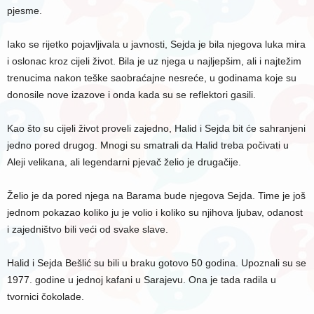
pjesme.
Iako se rijetko pojavljivala u javnosti, Sejda je bila njegova luka mira
i oslonac kroz cijeli život. Bila je uz njega u najljepšim, ali i najtežim
trenucima nakon teške saobraćajne nesreće, u godinama koje su
donosile nove izazove i onda kada su se reflektori gasili.
Kao što su cijeli život proveli zajedno, Halid i Sejda bit će sahranjeni
jedno pored drugog. Mnogi su smatrali da Halid treba počivati u
Aleji velikana, ali legendarni pjevač želio je drugačije.
Želio je da pored njega na Barama bude njegova Sejda. Time je još
jednom pokazao koliko ju je volio i koliko su njihova ljubav, odanost
i zajedništvo bili veći od svake slave.
Halid i Sejda Bešlić su bili u braku gotovo 50 godina. Upoznali su se
1977. godine u jednoj kafani u Sarajevu. Ona je tada radila u
tvornici čokolade.