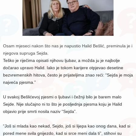
Osam mjeseci nakon što nas je napustio Halid Bešlić, preminula je i
njegova supruga Sejda.
Teško je riječima opisati njihovu ljubav, a možda ju je najbolje
dočarao upravo Halid. Iako je tokom karijere otpjevao desetine
bezvremenskih hitova, često je prijateljima znao reći: “Sejda je moja
najveća pjesma.”
U svakoj Bešlićevoj pjesmi o ljubavi i čežnji bilo je barem malo
Sejde. Nije slučajno ni to što je posljednja pjesma koju je Halid
objavio prije smrti nosila naziv “Sejda”.
“Još si mlada kao nekad, Sejdo, još si lijepa kao onog dana, kad si
pored mene svila gnijezdo, kad si srce meni dala ti”, stihovi su