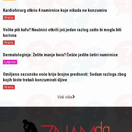
Kardiohirurg otkrio 4 namirnice koje nikada ne konzumira
Hrana
Volite piti kafu? Naučnici otkrili još jedan razlog zašto bi mogla biti
korisna
Hrana
Dermatologinja: Želite manje bora? Češće jedite četiri namirnice
Ljepota
Omiljeno sezonsko voće krije brojne prednosti: Sedam razloga zbog
kojih biste trebali konzumirati šljive
Hrana
Vidi više