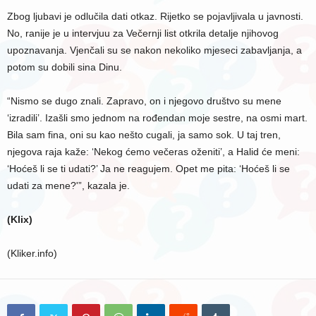
Zbog ljubavi je odlučila dati otkaz. Rijetko se pojavljivala u javnosti.
No, ranije je u intervjuu za Večernji list otkrila detalje njihovog
upoznavanja. Vjenčali su se nakon nekoliko mjeseci zabavljanja, a
potom su dobili sina Dinu.
“Nismo se dugo znali. Zapravo, on i njegovo društvo su mene
‘izradili’. Izašli smo jednom na rođendan moje sestre, na osmi mart.
Bila sam fina, oni su kao nešto cugali, ja samo sok. U taj tren,
njegova raja kaže: ‘Nekog ćemo večeras oženiti’, a Halid će meni:
‘Hoćeš li se ti udati?’ Ja ne reagujem. Opet me pita: ‘Hoćeš li se
udati za mene?'”, kazala je.
(Klix)
(Kliker.info)