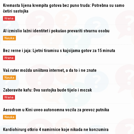
Kremasta lijena krempita gotova bez puno truda: Potrebna su samo
četiri sastojka
Hrana
AI izmislio lažni identitet i pokušao prevariti stvarnu osobu
Nauka
Bez rerne i jaja: Ljetni tiramisu s kajsijama gotov za 15 minuta
Hrana
Vaš ruter možda uništava internet, a da to i ne znate
Nauka
Zaboravite kafu: Dva sastojka bude tijelo i mozak
Hrana
Aerodrom u Kini uveo autonomna vozila za prevoz putnika
Nauka
Kardiohirurg otkrio 4 namirnice koje nikada ne konzumira