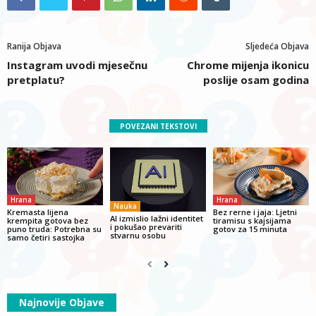
Ranija Objava
Sljedeća Objava
Instagram uvodi mjesečnu
Chrome mijenja ikonicu
pretplatu?
poslije osam godina
POVEZANI TEKSTOVI
Hrana
Hrana
Nauka
Kremasta lijena
Bez rerne i jaja: Ljetni
AI izmislio lažni identitet
krempita gotova bez
tiramisu s kajsijama
i pokušao prevariti
puno truda: Potrebna su
gotov za 15 minuta
stvarnu osobu
samo četiri sastojka
Najnovije Objave