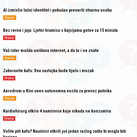
AI izmislio lažni identitet i pokušao prevariti stvarnu osobu
Nauka
Bez rerne i jaja: Ljetni tiramisu s kajsijama gotov za 15 minuta
Hrana
Vaš ruter možda uništava internet, a da to i ne znate
Nauka
Zaboravite kafu: Dva sastojka bude tijelo i mozak
Hrana
Aerodrom u Kini uveo autonomna vozila za prevoz putnika
Nauka
Kardiohirurg otkrio 4 namirnice koje nikada ne konzumira
Hrana
Volite piti kafu? Naučnici otkrili još jedan razlog zašto bi mogla biti