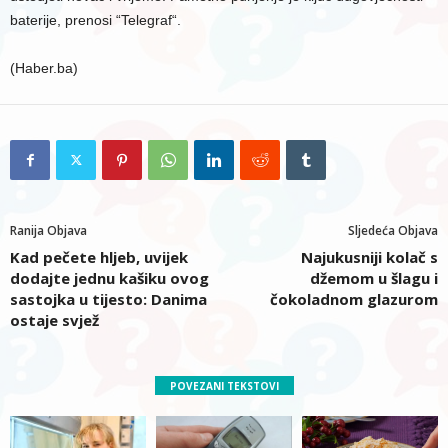
baterije, prenosi “Telegraf“.
(Haber.ba)
Ranija Objava
Sljedeća Objava
Kad pečete hljeb, uvijek
Najukusniji kolač s
dodajte jednu kašiku ovog
džemom u šlagu i
sastojka u tijesto: Danima
čokoladnom glazurom
ostaje svjež
POVEZANI TEKSTOVI