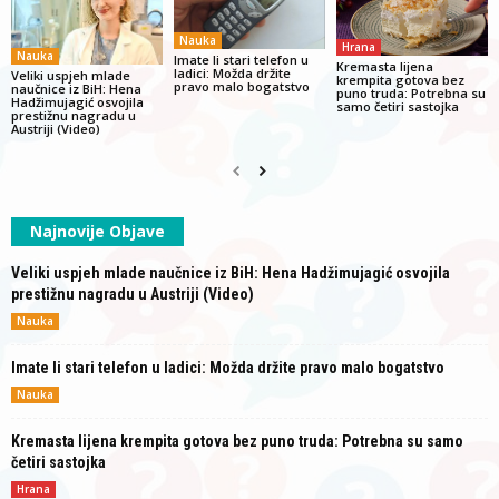
Nauka
Hrana
Nauka
Imate li stari telefon u
Kremasta lijena
ladici: Možda držite
Veliki uspjeh mlade
krempita gotova bez
pravo malo bogatstvo
naučnice iz BiH: Hena
puno truda: Potrebna su
Hadžimujagić osvojila
samo četiri sastojka
prestižnu nagradu u
Austriji (Video)
Najnovije Objave
Veliki uspjeh mlade naučnice iz BiH: Hena Hadžimujagić osvojila
prestižnu nagradu u Austriji (Video)
Nauka
Imate li stari telefon u ladici: Možda držite pravo malo bogatstvo
Nauka
Kremasta lijena krempita gotova bez puno truda: Potrebna su samo
četiri sastojka
Hrana