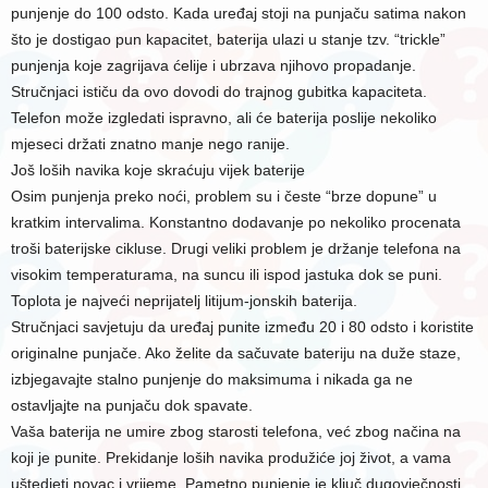
punjenje do 100 odsto. Kada uređaj stoji na punjaču satima nakon
što je dostigao pun kapacitet, baterija ulazi u stanje tzv. “trickle”
punjenja koje zagrijava ćelije i ubrzava njihovo propadanje.
Stručnjaci ističu da ovo dovodi do trajnog gubitka kapaciteta.
Telefon može izgledati ispravno, ali će baterija poslije nekoliko
mjeseci držati znatno manje nego ranije.
Još loših navika koje skraćuju vijek baterije
Osim punjenja preko noći, problem su i česte “brze dopune” u
kratkim intervalima. Konstantno dodavanje po nekoliko procenata
troši baterijske cikluse. Drugi veliki problem je držanje telefona na
visokim temperaturama, na suncu ili ispod jastuka dok se puni.
Toplota je najveći neprijatelj litijum-jonskih baterija.
Stručnjaci savjetuju da uređaj punite između 20 i 80 odsto i koristite
originalne punjače. Ako želite da sačuvate bateriju na duže staze,
izbjegavajte stalno punjenje do maksimuma i nikada ga ne
ostavljajte na punjaču dok spavate.
Vaša baterija ne umire zbog starosti telefona, već zbog načina na
koji je punite. Prekidanje loših navika produžiće joj život, a vama
uštedjeti novac i vrijeme. Pametno punjenje je ključ dugovječnosti