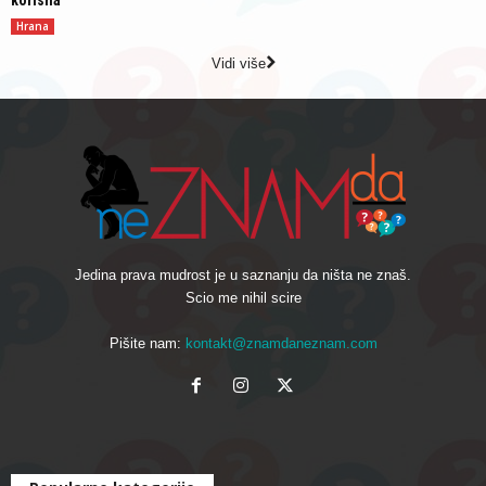
korisna
Hrana
Vidi više
Jedina prava mudrost je u saznanju da ništa ne znaš.
Scio me nihil scire
Pišite nam:
kontakt@znamdaneznam.com