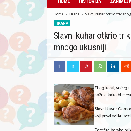
HOME
HISTORIJA
ZANIMLJI
Home
Hrana
Slavni kuhar otkrio trik zbog
HRANA
Slavni kuhar otkrio trik
mnogo ukusniji
Zbog kosti, većeg u
pažnje kako bi mes
Slavni kuvar Gordon
koji pravi veliku raz
Zarežite batake prij