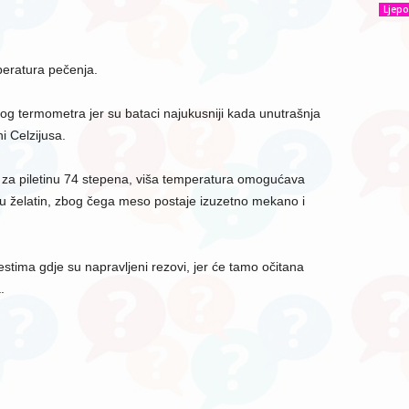
Ljepo
peratura pečenja.
kog termometra jer su bataci najukusniji kada unutrašnja
 Celzijusa.
 za piletinu 74 stepena, viša temperatura omogućava
 u želatin, zbog čega meso postaje izuzetno mekano i
stima gdje su napravljeni rezovi, jer će tamo očitana
.