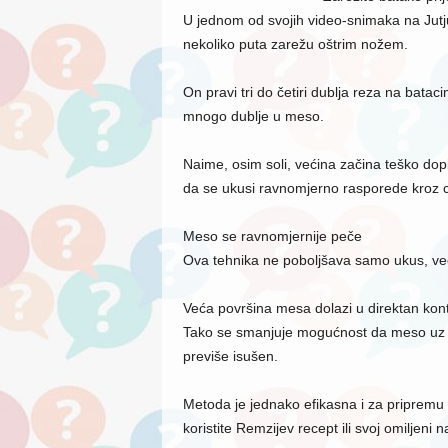
U jednom od svojih video-snimaka na Jutjub
nekoliko puta zarežu oštrim nožem.
On pravi tri do četiri dublja reza na ba
mnogo dublje u meso.
Naime, osim soli, većina začina teško do
da se ukusi ravnomjerno rasporede kroz ci
Meso se ravnomjernije peče
Ova tehnika ne poboljšava samo ukus, ve
Veća površina mesa dolazi u direktan kont
Tako se smanjuje mogućnost da meso uz k
previše isušen.
Metoda je jednako efikasna i za pripremu na
koristite Remzijev recept ili svoj omiljeni 