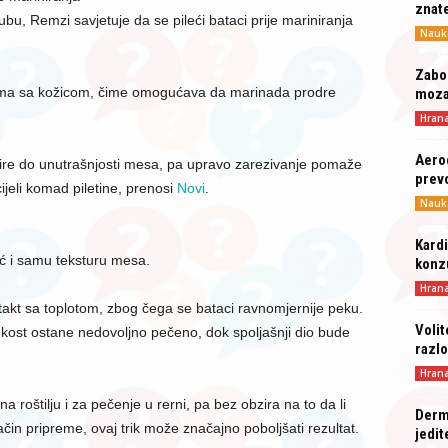
znat
u, Remzi savjetuje da se pileći bataci prije mariniranja
Nauk
Zabor
tacima sa kožicom, čime omogućava da marinada prodre
moz
Hran
Aero
pire do unutrašnjosti mesa, pa upravo zarezivanje pomaže
prev
jeli komad piletine, prenosi
Novi
.
Nauk
Kardi
ć i samu teksturu mesa.
konz
Hran
akt sa toplotom, zbog čega se bataci ravnomjernije peku.
Volit
ost ostane nedovoljno pečeno, dok spoljašnji dio bude
razlo
Hran
 roštilju i za pečenje u rerni, pa bez obzira na to da li
Derma
način pripreme, ovaj trik može značajno poboljšati rezultat.
jedit