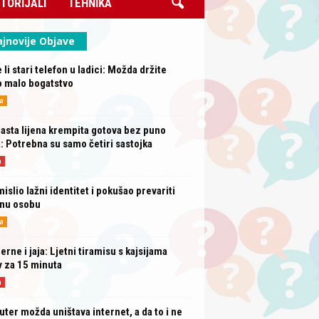
TORIJALI
TEHNIKA
jnovije Objave
 li stari telefon u ladici: Možda držite
o malo bogatstvo
a
sta lijena krempita gotova bez puno
: Potrebna su samo četiri sastojka
a
mislio lažni identitet i pokušao prevariti
rnu osobu
a
erne i jaja: Ljetni tiramisu s kajsijama
 za 15 minuta
a
uter možda uništava internet, a da to i ne