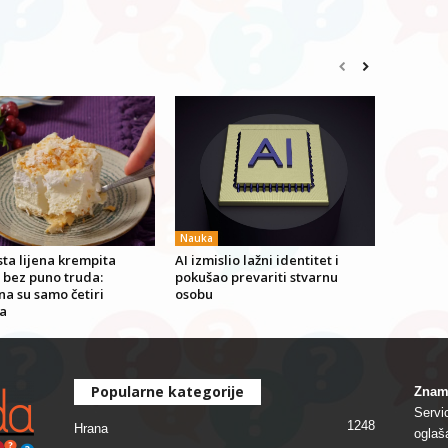
Nauka
ta lijena krempita
AI izmislio lažni identitet i
 bez puno truda:
pokušao prevariti stvarnu
a su samo četiri
osobu
a
Popularne kategorije
Znam
Servi
1248
Hrana
oglaš