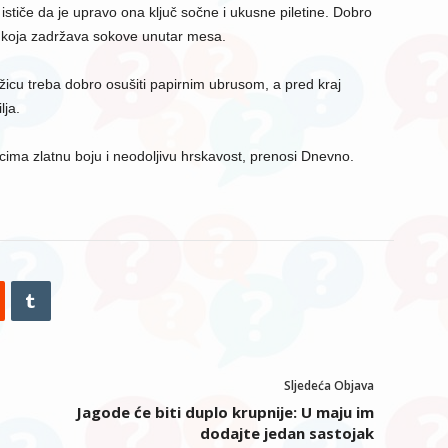
stiče da je upravo ona ključ sočne i ukusne piletine. Dobro
u koja zadržava sokove unutar mesa.
kožicu treba dobro osušiti papirnim ubrusom, a pred kraj
lja.
cima zlatnu boju i neodoljivu hrskavost, prenosi Dnevno.
Sljedeća Objava
Jagode će biti duplo krupnije: U maju im
dodajte jedan sastojak