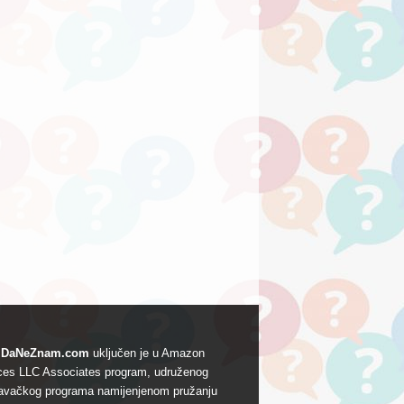
DaNeZnam.com
uključen je u Amazon
ces LLC Associates program, udruženog
avačkog programa namijenjenom pružanju