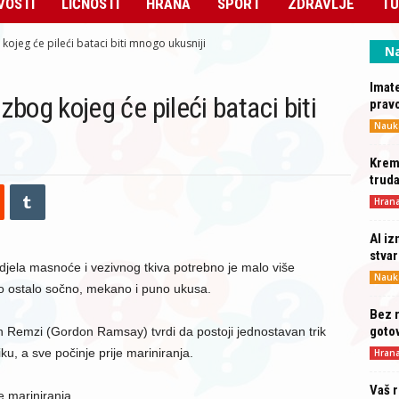
VOSTI
LIČNOSTI
HRANA
SPORT
ZDRAVLJE
TU
 kojeg će pileći bataci biti mnogo ukusniji
Na
Imate
 zbog kojeg će pileći bataci biti
prav
Nauk
Krema
truda
Hran
AI iz
stva
djela masnoće i vezivnog tkiva potrebno je malo više
Nauk
o ostalo sočno, mekano i puno ukusa.
Bez r
gotov
 Remzi (Gordon Ramsay) tvrdi da postoji jednostavan trik
liku, a sve počinje prije mariniranja.
Hran
Vaš r
e mariniranja