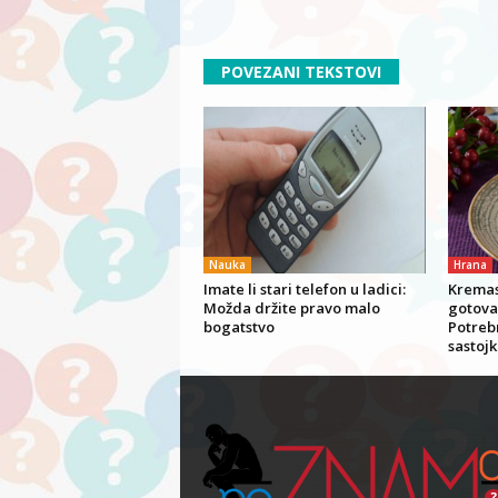
POVEZANI TEKSTOVI
Nauka
Hrana
Imate li stari telefon u ladici:
Kremas
Možda držite pravo malo
gotova
bogatstvo
Potrebn
sastojk