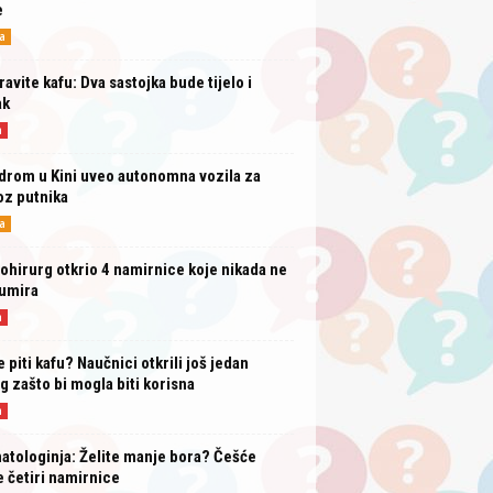
e
a
avite kafu: Dva sastojka bude tijelo i
ak
a
drom u Kini uveo autonomna vozila za
oz putnika
a
ohirurg otkrio 4 namirnice koje nikada ne
umira
a
e piti kafu? Naučnici otkrili još jedan
g zašto bi mogla biti korisna
a
tologinja: Želite manje bora? Češće
e četiri namirnice