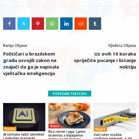
Ranija Objava
Sljedeća Objava
Političari u brazilskom
Uz ovih 10 koraka
gradu usvojili zakon ne
spriječite pucanje i listanje
znajući da ga je napisala
noktiju
vještačka inteligencija
POVEZANI TEKSTOVI
Hrana
Nauka
Nauka
Bez rerne i jaja: Ljetni
AI izmislio lažni identitet
Vaš ruter možda
tiramisu s kajsijama
i pokušao prevariti
uništava internet, a da
gotov za 15 minuta