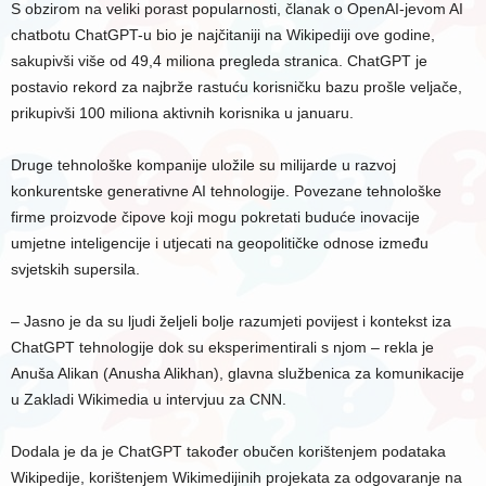
S obzirom na veliki porast popularnosti, članak o OpenAI-jevom AI
chatbotu ChatGPT-u bio je najčitaniji na Wikipediji ove godine,
sakupivši više od 49,4 miliona pregleda stranica. ChatGPT je
postavio rekord za najbrže rastuću korisničku bazu prošle veljače,
prikupivši 100 miliona aktivnih korisnika u januaru.
Druge tehnološke kompanije uložile su milijarde u razvoj
konkurentske generativne AI tehnologije. Povezane tehnološke
firme proizvode čipove koji mogu pokretati buduće inovacije
umjetne inteligencije i utjecati na geopolitičke odnose između
svjetskih supersila.
– Jasno je da su ljudi željeli bolje razumjeti povijest i kontekst iza
ChatGPT tehnologije dok su eksperimentirali s njom – rekla je
Anuša Alikan (Anusha Alikhan), glavna službenica za komunikacije
u Zakladi Wikimedia u intervjuu za CNN.
Dodala je da je ChatGPT također obučen korištenjem podataka
Wikipedije, korištenjem Wikimedijinih projekata za odgovaranje na