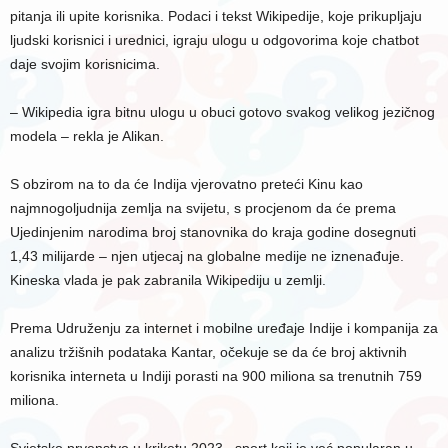
pitanja ili upite korisnika. Podaci i tekst Wikipedije, koje prikupljaju
ljudski korisnici i urednici, igraju ulogu u odgovorima koje chatbot
daje svojim korisnicima.
– Wikipedia igra bitnu ulogu u obuci gotovo svakog velikog jezičnog
modela – rekla je Alikan.
S obzirom na to da će Indija vjerovatno preteći Kinu kao
najmnogoljudnija zemlja na svijetu, s procjenom da će prema
Ujedinjenim narodima broj stanovnika do kraja godine dosegnuti
1,43 milijarde – njen utjecaj na globalne medije ne iznenađuje.
Kineska vlada je pak zabranila Wikipediju u zemlji.
Prema Udruženju za internet i mobilne uređaje Indije i kompanija za
analizu tržišnih podataka Kantar, očekuje se da će broj aktivnih
korisnika interneta u Indiji porasti na 900 miliona sa trenutnih 759
miliona.
Svjetsko prvenstvo u kriketu 2023., sport koji je već popularan u