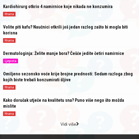
Kardiohirurg otkrio 4 namirnice koje nikada ne konzumira
Hrana
Volite piti kafu? Naučnici otkrili još jedan razlog zašto bi mogla biti
korisna
Hrana
Dermatologinja: Želite manje bora? Češće jedite četiri namirnice
Ljepota
Omiljeno sezonsko voće krije brojne prednosti: Sedam razloga zbog
kojih biste trebali konzumirati šljive
Hrana
Kako doručak utječe na kvalitetu sna? Puno više nego što možda
mislite
Hrana
Vidi više