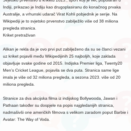
Indiji, prikazao je Indiju kao drugoplasiranu do konačnog prvaka
Australije, a vrhunski udarač Virat Kohli pobjednik je serije. Na
Wikipediji je to svjetsko prvenstvo zabilježilo više od 38 miliona
pregleda stranica.
Kriket pretraživan
Alikan je rekla da je ovo prvi put zabilježeno da su se članci vezani
uz kriket pojavili među Wikipedijinih 25 najboljih, koje zaklada
objavljuje svake godine od 2015. Indijska Premier liga, Twenty20
Men’s Cricket League, pojavila se dva puta. Stranica same lige
imala je više od 32 miliona pregleda, a sezona 2023. više od 20
miliona pregleda.
Stranice za dva akcijska filma iz indijskog Bollywooda, Jawan i
Pathaan također su dospjele na popis najgledanijih stranica,
nadmašivši one američkih filmova s velikom zaradom poput Barbie i
Avatar: The Way of Voda.