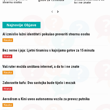
stvarnu osobu
to i ne znate
Najnovije Objave
AI izmislio lažni identitet i pokušao prevariti stvarnu osobu
Nauka
Bez rerne i jaja: Ljetni tiramisu s kajsijama gotov za 15 minuta
Hrana
Vaš ruter možda uništava internet, a da to i ne znate
Nauka
Zaboravite kafu: Dva sastojka bude tijelo i mozak
Hrana
Aerodrom u Kini uveo autonomna vozila za prevoz putnika
Nauka