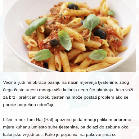
Većina ljudi ne obraća pažnju na način mjerenja tjestenine, zbog
čega često unesu mnogo više kalorija nego što planiraju. Iako važi
za brz i praktičan obrok, tjestenina može postati problem ako se
porcije pogrešno određuju.
Lični trener Tom Hal (Hal) upozorio je da mnogi prilikom pripreme
mjere kuhanu umjesto suhe tjestenine, pa dolazi do zabune oko
kalorijske vrijednosti. Kako je pojasnio, na pakovanjima se