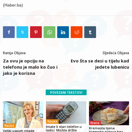
(Haber.ba)
Ranija Objava
Sljedeća Objava
Za ovu je opciju na
Evo šta se desi u tijelu kad
telefonu je malo ko čuo i
jedete lubenicu
jako je korisna
POVEZANI TEKSTOVI
Nauka
Hrana
Nauka
Imate li stari telefon u
Kremasta lijena
ladici: Možda držite
Veliki uspjeh mlade
krempita gotova bez