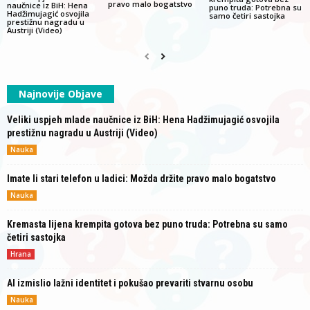
pravo malo bogatstvo
naučnice iz BiH: Hena
puno truda: Potrebna su
Hadžimujagić osvojila
samo četiri sastojka
prestižnu nagradu u
Austriji (Video)
Najnovije Objave
Veliki uspjeh mlade naučnice iz BiH: Hena Hadžimujagić osvojila
prestižnu nagradu u Austriji (Video)
Nauka
Imate li stari telefon u ladici: Možda držite pravo malo bogatstvo
Nauka
Kremasta lijena krempita gotova bez puno truda: Potrebna su samo
četiri sastojka
Hrana
AI izmislio lažni identitet i pokušao prevariti stvarnu osobu
Nauka