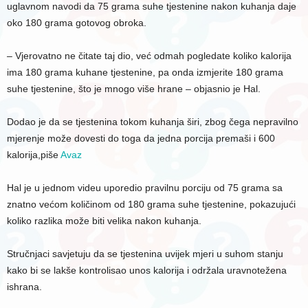
uglavnom navodi da 75 grama suhe tjestenine nakon kuhanja daje
oko 180 grama gotovog obroka.
– Vjerovatno ne čitate taj dio, već odmah pogledate koliko kalorija
ima 180 grama kuhane tjestenine, pa onda izmjerite 180 grama
suhe tjestenine, što je mnogo više hrane – objasnio je Hal.
Dodao je da se tjestenina tokom kuhanja širi, zbog čega nepravilno
mjerenje može dovesti do toga da jedna porcija premaši i 600
kalorija,piše
Avaz
Hal je u jednom videu uporedio pravilnu porciju od 75 grama sa
znatno većom količinom od 180 grama suhe tjestenine, pokazujući
koliko razlika može biti velika nakon kuhanja.
Stručnjaci savjetuju da se tjestenina uvijek mjeri u suhom stanju
kako bi se lakše kontrolisao unos kalorija i održala uravnotežena
ishrana.