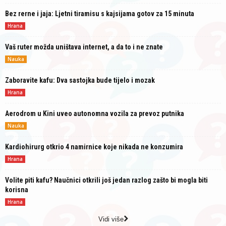
Bez rerne i jaja: Ljetni tiramisu s kajsijama gotov za 15 minuta
Hrana
Vaš ruter možda uništava internet, a da to i ne znate
Nauka
Zaboravite kafu: Dva sastojka bude tijelo i mozak
Hrana
Aerodrom u Kini uveo autonomna vozila za prevoz putnika
Nauka
Kardiohirurg otkrio 4 namirnice koje nikada ne konzumira
Hrana
Volite piti kafu? Naučnici otkrili još jedan razlog zašto bi mogla biti
korisna
Hrana
Vidi više