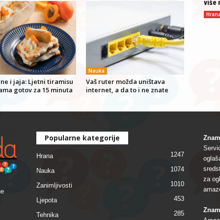
više 
Hran
Nauka
ne i jaja: Ljetni tiramisu
Vaš ruter možda uništava
jama gotov za 15 minuta
internet, a da to i ne znate
Popularne kategorije
Znam
Servi
1247
Hrana
oglaš
sreds
1074
Nauka
za og
1010
Zanimljivosti
amazo
ne
453
Ljepota
Znam
285
Tehnika