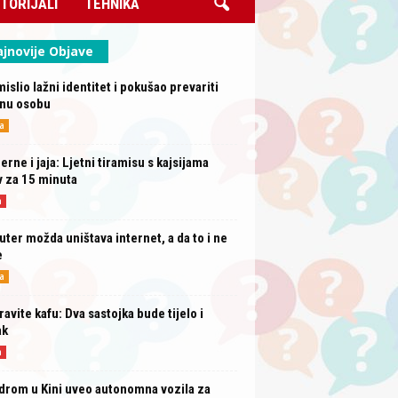
TORIJALI
TEHNIKA
jnovije Objave
mislio lažni identitet i pokušao prevariti
rnu osobu
a
erne i jaja: Ljetni tiramisu s kajsijama
 za 15 minuta
a
uter možda uništava internet, a da to i ne
e
a
avite kafu: Dva sastojka bude tijelo i
ak
a
drom u Kini uveo autonomna vozila za