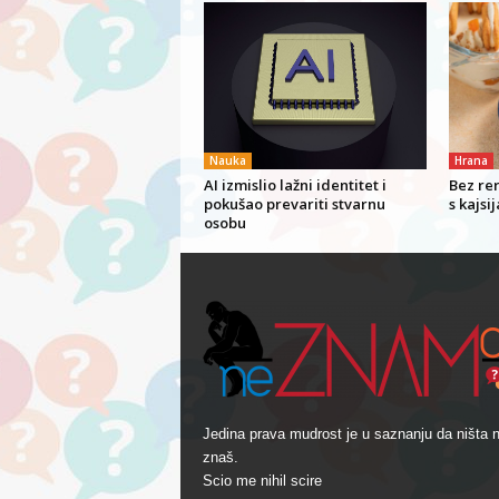
Nauka
Hrana
AI izmislio lažni identitet i
Bez rer
pokušao prevariti stvarnu
s kajsi
osobu
Jedina prava mudrost je u saznanju da ništa 
znaš.
Scio me nihil scire