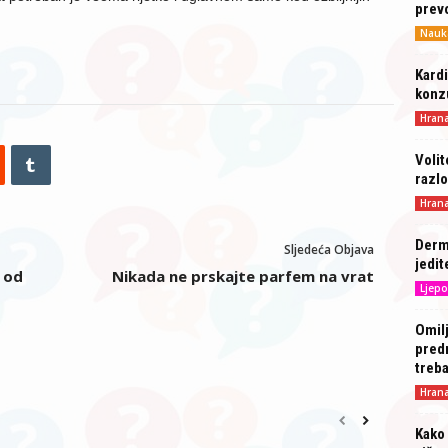
prev
Nauk
Kardi
konz
Hran
Volit
razlo
Hran
Derma
Sljedeća Objava
jedit
 od
Nikada ne prskajte parfem na vrat
Ljepo
t
Omilj
predn
treba
Hran
Kako 