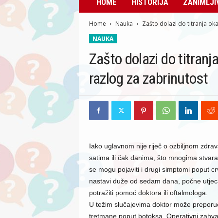
HOME
HISTORIJA
ZANIMLJI
Home
Nauka
Zašto dolazi do titranja oka
NAUKA
Zašto dolazi do titranj
razlog za zabrinutost
Iako uglavnom nije riječ o ozbiljnom zdr
satima ili čak danima, što mnogima stvar
se mogu pojaviti i drugi simptomi poput crve
nastavi duže od sedam dana, počne utjeca
potražiti pomoć doktora ili oftalmologa.
U težim slučajevima doktor može preporučit
tretmane poput botoksa. Operativni zahvat