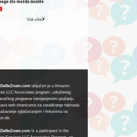
nego što možda mislite
a
Vidi više
DaNeZnam.com
uključen je u Amazon
ces LLC Associates program, udruženog
avačkog programa namijenjenom pružanju
tava web stranicama za zarađivanje naknada
lašavanje oglašavanjem i linkovima na
n.de.
DaNeZnam.com
is a participant in the