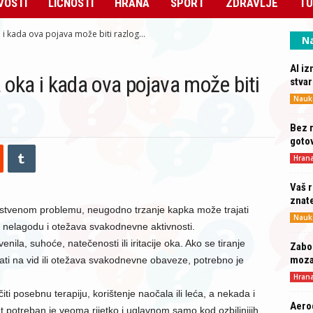
VOSTI
LIČNOSTI
HRANA
SPORT
ZDRAVLJE
TU
 i kada ova pojava može biti razlog...
Na
AI iz
a oka i kada ova pojava može biti
stva
Nauk
Bez r
gotov
Hran
Vaš r
znat
avstvenom problemu, neugodno trzanje kapka može trajati
Nauk
a nelagodu i otežava svakodnevne aktivnosti.
nila, suhoće, natečenosti ili iritacije oka. Ako se tiranje
Zabor
moz
ti na vid ili otežava svakodnevne obaveze, potrebno je
Hran
i posebnu terapiju, korištenje naočala ili leća, a nekada i
Aero
 potreban je veoma rijetko i uglavnom samo kod ozbiljnijih