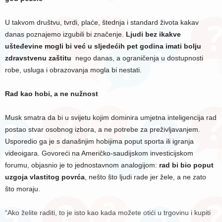
U takvom društvu, tvrdi, plaće, štednja i standard života kakav
danas poznajemo izgubili bi značenje.
Ljudi bez ikakve
ušteđevine mogli bi već u sljedećih pet godina imati bolju
zdravstvenu zaštitu
nego danas, a ograničenja u dostupnosti
robe, usluga i obrazovanja mogla bi nestati.
Rad kao hobi, a ne nužnost
Musk smatra da bi u svijetu kojim dominira umjetna inteligencija rad
postao stvar osobnog izbora, a ne potrebe za preživljavanjem.
Usporedio ga je s današnjim hobijima poput sporta ili igranja
videoigara. Govoreći na Američko-saudijskom investicijskom
forumu, objasnio je to jednostavnom analogijom:
rad bi bio poput
uzgoja vlastitog povrća
, nešto što ljudi rade jer žele, a ne zato
što moraju.
“Ako želite raditi, to je isto kao kada možete otići u trgovinu i kupiti