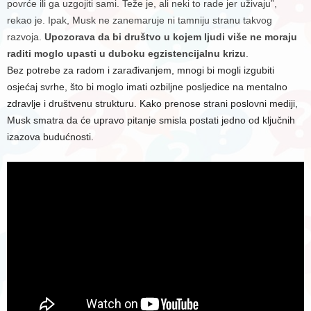
povrće ili ga uzgojiti sami. Teže je, ali neki to rade jer uživaju”,
rekao je. Ipak, Musk ne zanemaruje ni tamniju stranu takvog
razvoja.
Upozorava da bi društvo u kojem ljudi više ne moraju
raditi moglo upasti u duboku egzistencijalnu krizu
.
Bez potrebe za radom i zarađivanjem, mnogi bi mogli izgubiti
osjećaj svrhe, što bi moglo imati ozbiljne posljedice na mentalno
zdravlje i društvenu strukturu. Kako prenose strani poslovni mediji,
Musk smatra da će upravo pitanje smisla postati jedno od ključnih
izazova budućnosti.