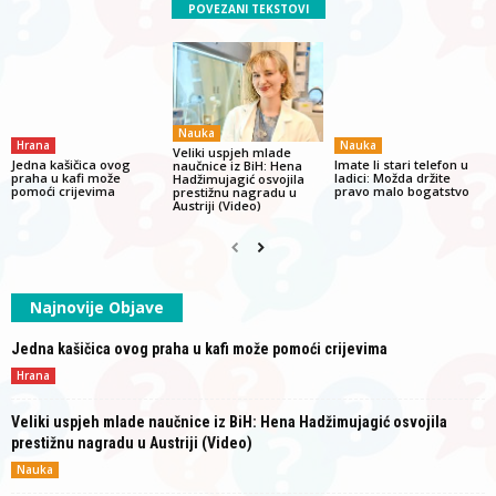
POVEZANI TEKSTOVI
Nauka
Hrana
Nauka
Veliki uspjeh mlade
Jedna kašičica ovog
Imate li stari telefon u
naučnice iz BiH: Hena
praha u kafi može
ladici: Možda držite
Hadžimujagić osvojila
pomoći crijevima
pravo malo bogatstvo
prestižnu nagradu u
Austriji (Video)
Najnovije Objave
Jedna kašičica ovog praha u kafi može pomoći crijevima
Hrana
Veliki uspjeh mlade naučnice iz BiH: Hena Hadžimujagić osvojila
prestižnu nagradu u Austriji (Video)
Nauka