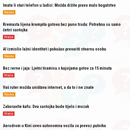
Imate li stari telefon u ladici: Možda držite pravo malo bogatstvo
Nauka
Kremasta lijena krempita gotova bez puno truda: Potrebna su samo
četiri sastojka
Hrana
AI izmislio lažni identitet i pokušao prevariti stvarnu osobu
Nauka
Bez rerne i jaja: Ljetni tiramisu s kajsijama gotov za 15 minuta
Hrana
Vaš ruter možda uništava internet, a da to i ne znate
Nauka
Zaboravite kafu: Dva sastojka bude tijelo i mozak
Hrana
Aerodrom u Kini uveo autonomna vozila za prevoz putnika