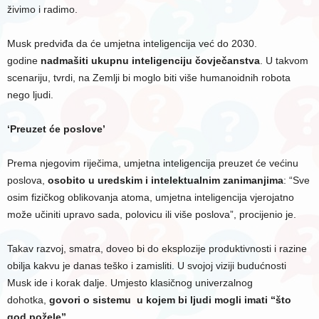
živimo i radimo.
Musk predviđa da će umjetna inteligencija već do 2030.
godine
nadmašiti ukupnu inteligenciju čovječanstva
. U takvom
scenariju, tvrdi, na Zemlji bi moglo biti više humanoidnih robota
nego ljudi.
‘Preuzet će poslove’
Prema njegovim riječima, umjetna inteligencija preuzet će većinu
poslova,
osobito u uredskim i intelektualnim zanimanjima
: “Sve
osim fizičkog oblikovanja atoma, umjetna inteligencija vjerojatno
može učiniti upravo sada, polovicu ili više poslova”, procijenio je.
Takav razvoj, smatra, doveo bi do eksplozije produktivnosti i razine
obilja kakvu je danas teško i zamisliti. U svojoj viziji budućnosti
Musk ide i korak dalje. Umjesto klasičnog univerzalnog
dohotka,
govori o sistemu u kojem bi ljudi mogli imati “što
god požele”