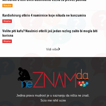
Nauka
Kardiohirurg otkrio 4 namirnice koje nikada ne konzumira
Hrana
Volite piti kafu? Naučnici otkrili još jedan razlog zašto bi mogla biti
korisna
Hrana
Vidi više
Jedina prava mudrost je u saznanju da ništa ne znaš.
Scio me nihil scire