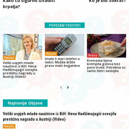
Kako ću sigurno izvaditi
Ko je bio Sokrat?
krpelja?
POVEZANI TEKSTOVI
Nauka
Hrana
Nauka
Imate li stari telefon u
Kremasta lijena
ladici: Možda držite
Veliki uspjeh mlade
krempita gotova bez
pravo malo bogatstvo
naučnice iz BiH: Hena
puno truda: Potrebna su
Hadžimujagić osvojila
samo četiri sastojka
prestižnu nagradu u
Austriji (Video)
Najnovije Objave
Veliki uspjeh mlade naučnice iz BiH: Hena Hadžimujagić osvojila
prestižnu nagradu u Austriji (Video)
Nauka