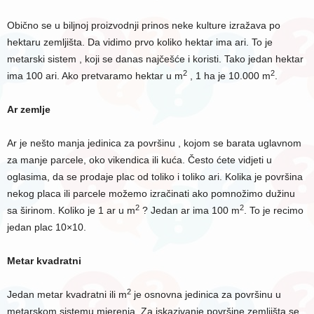
Obično se u biljnoj proizvodnji prinos neke kulture izražava po
hektaru zemljišta. Da vidimo prvo koliko hektar ima ari. To je
metarski sistem , koji se danas najčešće i koristi. Tako jedan hektar
2
2
ima 100 ari. Ako pretvaramo hektar u m
, 1 ha je 10.000 m
.
Ar zemlje
Ar je nešto manja jedinica za površinu , kojom se barata uglavnom
za manje parcele, oko vikendica ili kuća. Često ćete vidjeti u
oglasima, da se prodaje plac od toliko i toliko ari. Kolika je površina
nekog placa ili parcele možemo izračinati ako pomnožimo dužinu
2
2
sa širinom. Koliko je 1 ar u m
? Jedan ar ima 100 m
. To je recimo
jedan plac 10×10.
Metar kvadratni
2
Jedan metar kvadratni ili m
je osnovna jedinica za površinu u
metarskom sistemu mjerenja. Za iskazivanje površine zemljišta se