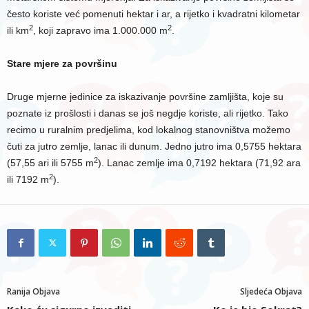
često koriste već pomenuti hektar i ar, a rijetko i kvadratni kilometar
2
2
ili km
, koji zapravo ima 1.000.000 m
.
Stare mjere za površinu
Druge mjerne jedinice za iskazivanje površine zamljišta, koje su
poznate iz prošlosti i danas se još negdje koriste, ali rijetko. Tako
recimo u ruralnim predjelima, kod lokalnog stanovništva možemo
čuti za jutro zemlje, lanac ili dunum. Jedno jutro ima 0,5755 hektara
2
(57,55 ari ili 5755 m
). Lanac zemlje ima 0,7192 hektara (71,92 ara
2
ili 7192 m
).
Ranija Objava
Sljedeća Objava