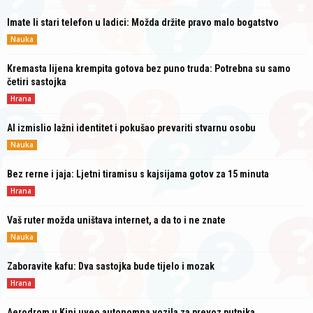
Imate li stari telefon u ladici: Možda držite pravo malo bogatstvo
Nauka
Kremasta lijena krempita gotova bez puno truda: Potrebna su samo
četiri sastojka
Hrana
AI izmislio lažni identitet i pokušao prevariti stvarnu osobu
Nauka
Bez rerne i jaja: Ljetni tiramisu s kajsijama gotov za 15 minuta
Hrana
Vaš ruter možda uništava internet, a da to i ne znate
Nauka
Zaboravite kafu: Dva sastojka bude tijelo i mozak
Hrana
Aerodrom u Kini uveo autonomna vozila za prevoz putnika