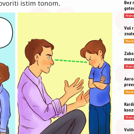
ovoriti istim tonom.
Bez r
gotov
Hran
Vaš r
znat
Nauk
Zabor
moz
Hran
Aero
prev
Nauk
Kardi
konz
Hran
Volit