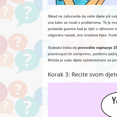
Nikad ne zaboravite da vaše dijete još uvi
zna kako se nositi s problemima. To je no
postavite granice kad je riječ o njihovom t
odgovara nazad, ono izražava bijes, frustrac
Svakako treba da
provodite najmanje 1
posvećujući im usmjerenu, pozitivnu pažnj
Možda je vaše dijete zainteresirano za pro
Korak 3: Recite svom djet