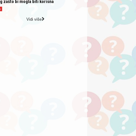
g zašto bi mogla biti korisna
a
Vidi više