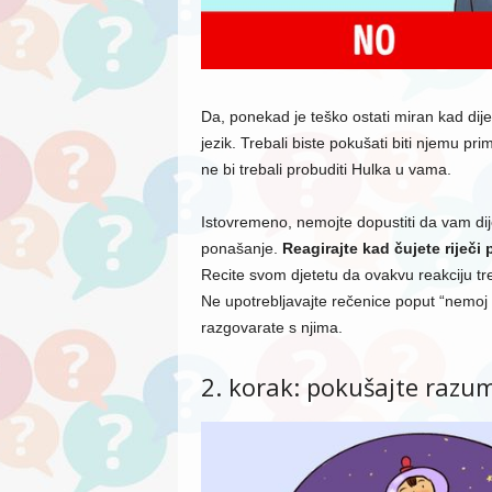
Da, ponekad je teško ostati miran kad dijet
jezik. Trebali biste pokušati biti njemu prim
ne bi trebali probuditi Hulka u vama.
Istovremeno, nemojte dopustiti da vam di
ponašanje.
Reagirajte kad čujete riječi
Recite svom djetetu da ovakvu reakciju tre
Ne upotrebljavajte rečenice poput “nemoj to
razgovarate s njima.
2. korak: pokušajte razum