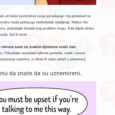
jek uči kako kontrolirati svoje ponašanje i da ponekad ne
rmalno kada pokazuju nedostatak strpljenja. Nakon što
onu, pokušajte shvatiti koji problem imaju. Kad dijete drsko
iju, bol ili strah.
5 minuta sami sa svakim djetetom svaki dan
,
u. Pokušajte razumjeti njihove potrebe, nade i snove.
učavanje svemira, a nikad ih niste odveli u planetarij.
etu da znate da su uznemireni.