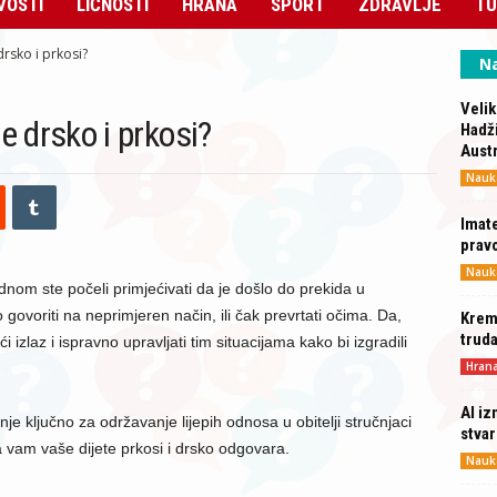
VOSTI
LIČNOSTI
HRANA
SPORT
ZDRAVLJE
TU
 drsko i prkosi?
Na
Velik
te drsko i prkosi?
Hadži
Austr
Nauk
Imate
prav
Nauk
ednom ste počeli primjećivati da je došlo do prekida u
ovoriti na neprimjeren način, ili čak prevrtati očima. Da,
Krema
truda
i izlaz i ispravno upravljati tim situacijama kako bi izgradili
Hran
AI iz
e ključno za održavanje lijepih odnosa u obitelji stručnjaci
stva
a vam vaše dijete prkosi i drsko odgovara.
Nauk