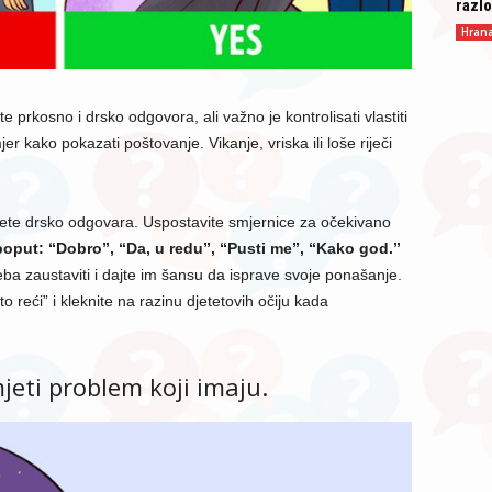
razlo
Hran
e prkosno i drsko odgovora, ali važno je kontrolisati vlastiti
jer kako pokazati poštovanje. Vikanje, vriska ili loše riječi
jete drsko odgovara. Uspostavite smjernice za očekivano
 poput: “Dobro”, “Da, u redu”, “Pusti me”, “Kako god.”
ba zaustaviti i dajte im šansu da isprave svoje ponašanje.
 reći” i kleknite na razinu djetetovih očiju kada
jeti problem koji imaju.