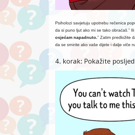
Psiholozi savjetuju upotrebu rečenica poput
da si puno ljut ako mi se tako obraćaš.” Ili 
osjećam napadnuto.
” Zatim predložite d
da se smirite ako vaše dijete i dalje viče n
4. korak: Pokažite posljed