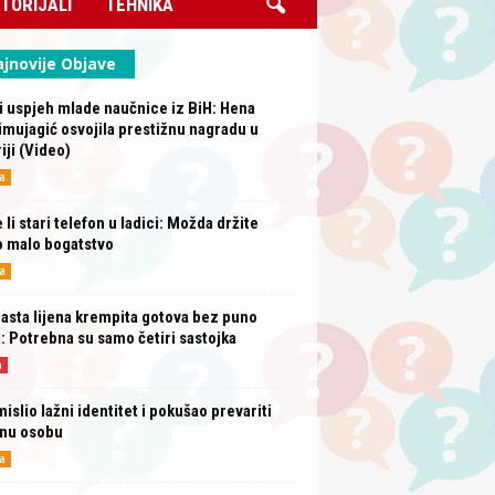
TORIJALI
TEHNIKA
jnovije Objave
i uspjeh mlade naučnice iz BiH: Hena
mujagić osvojila prestižnu nagradu u
iji (Video)
a
 li stari telefon u ladici: Možda držite
o malo bogatstvo
a
sta lijena krempita gotova bez puno
: Potrebna su samo četiri sastojka
a
mislio lažni identitet i pokušao prevariti
rnu osobu
a