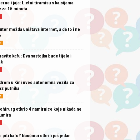
erne i jaja: Ljetni tiramisu s kajsijama
 za 15 minuta
a
uter možda uništava internet, a da to i ne
e
a
avite kafu: Dva sastojka bude tijelo i
ak
a
drom u Kini uveo autonomna vozila za
oz putnika
a
ohirurg otkrio 4 namirnice koje nikada ne
umira
a
e piti kafu? Naučnici otkrili još jedan