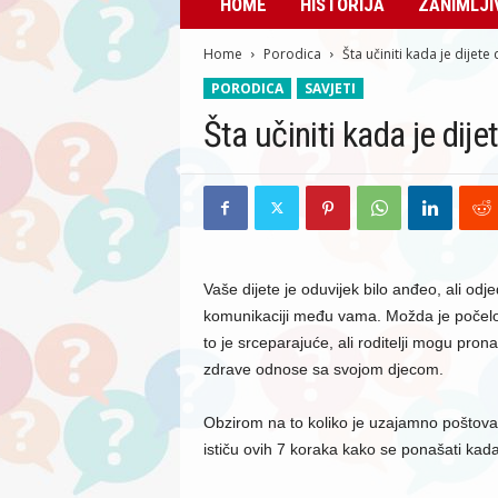
HOME
HISTORIJA
ZANIMLJI
Home
Porodica
Šta učiniti kada je dijete
PORODICA
SAVJETI
Šta učiniti kada je dije
Vaše dijete je oduvijek bilo anđeo, ali odj
komunikaciji među vama. Možda je počelo g
to je srceparajuće, ali roditelji mogu pronać
zdrave odnose sa svojom djecom.
Obzirom na to koliko je uzajamno poštovanj
ističu ovih 7 koraka kako se ponašati kad