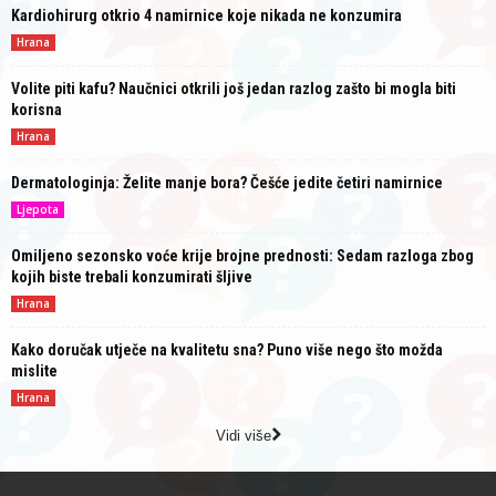
Kardiohirurg otkrio 4 namirnice koje nikada ne konzumira
Hrana
Volite piti kafu? Naučnici otkrili još jedan razlog zašto bi mogla biti
korisna
Hrana
Dermatologinja: Želite manje bora? Češće jedite četiri namirnice
Ljepota
Omiljeno sezonsko voće krije brojne prednosti: Sedam razloga zbog
kojih biste trebali konzumirati šljive
Hrana
Kako doručak utječe na kvalitetu sna? Puno više nego što možda
mislite
Hrana
Vidi više