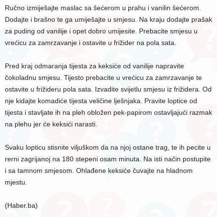
Ručno izmiješajte maslac sa šećerom u prahu i vanilin šećerom.
Dodajte i brašno te ga umiješajte u smjesu. Na kraju dodajte prašak
za puding od vanilije i opet dobro umijesite. Prebacite smjesu u
vrećicu za zamrzavanje i ostavite u frižider na pola sata.
Pred kraj odmaranja tijesta za keksiće od vanilije napravite
čokoladnu smjesu. Tijesto prebacite u vrećicu za zamrzavanje te
ostavite u frižideru pola sata. Izvadite svijetlu smjesu iz frižidera. Od
nje kidajte komadiće tijesta veličine lješnjaka. Pravite loptice od
tijesta i stavljate ih na pleh obložen pek-papirom ostavljajući razmak
na plehu jer će keksići narasti.
Svaku lopticu stisnite viljuškom da na njoj ostane trag, te ih pecite u
rerni zagrijanoj na 180 stepeni osam minuta. Na isti način postupite
i sa tamnom smjesom. Ohlađene keksiće čuvajte na hladnom
mjestu.
(Haber.ba)