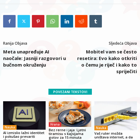
Ranija Objava
Sljedeća Objava
Meta unapređuje AI
Mobitel vam se često
naočale: Jasniji razgovori u
resetira: Evo kako otkriti
bučnom okruženju
o čemu je riječ i kako to
spriječiti
POVEZANI TEKSTOVI
Hrana
Nauka
Nauka
Bez rerne i jaja: Ljetni
AI izmislio lažni identitet
Vaš ruter možda
tiramisu s kajsijama
i pokušao prevariti
uništava internet, a da
gotov za 15 minuta