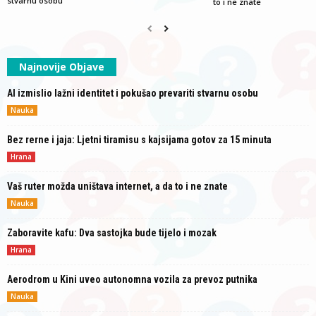
stvarnu osobu
to i ne znate
Najnovije Objave
AI izmislio lažni identitet i pokušao prevariti stvarnu osobu
Nauka
Bez rerne i jaja: Ljetni tiramisu s kajsijama gotov za 15 minuta
Hrana
Vaš ruter možda uništava internet, a da to i ne znate
Nauka
Zaboravite kafu: Dva sastojka bude tijelo i mozak
Hrana
Aerodrom u Kini uveo autonomna vozila za prevoz putnika
Nauka